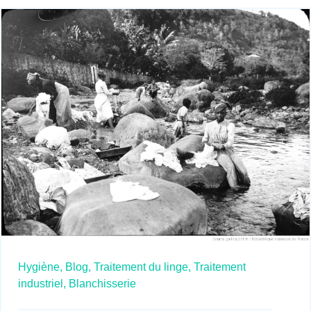
Hygiène,
Blog,
Traitement du linge,
Traitement
industriel,
Blanchisserie