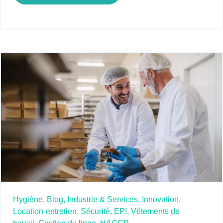
Hygiène,
Blog,
Industrie & Services,
Innovation,
Location-entretien,
Sécurité,
EPI,
Vêtements de