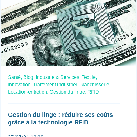
Santé,
Blog,
Industrie & Services,
Textile,
Innovation,
Traitement industriel,
Blanchisserie,
Location-entretien,
Gestion du linge,
RFID
Gestion du linge : réduire ses coûts
grâce à la technologie RFID