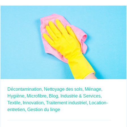
Décontamination,
Nettoyage des sols,
Ménage,
Hygiène,
Microfibre,
Blog,
Industrie & Services,
Textile,
Innovation,
Traitement industriel,
Location-
entretien,
Gestion du linge