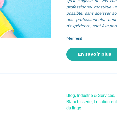
Qu'il s'agisse de vos cli
professionnel constitue un
possible, sans abaisser so
des professionnels. Le
d'expérience, sont à la por
Menfenil
En savoir plus
Blog,
Industrie & Services,
Blanchisserie,
Location-ent
du linge