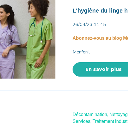
L'hygiène du linge h
26/04/23 11:45
Abonnez-vous au blog Me
Menfenil
En savoir plus
Décontamination,
Nettoyag
Services,
Traitement industr