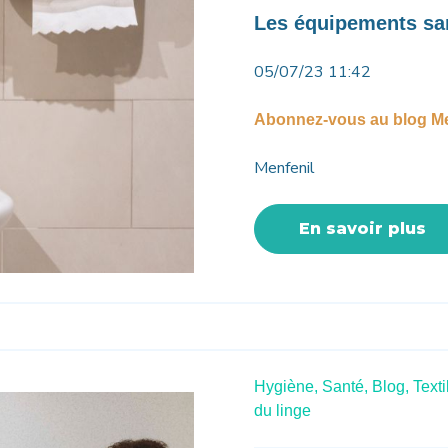
Les équipements san
05/07/23 11:42
Abonnez-vous au blog Me
Menfenil
En savoir plus
Hygiène,
Santé,
Blog,
Texti
du linge