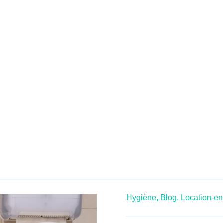
Hygiène,
Blog,
Location-en